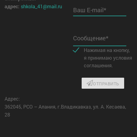
адрес:
shkola_41@mail.ru
Ваш E-mail*
Сообщение*
Нажимая на кнопку,
я принимаю условия
соглашения.
ОТПРАВИТЬ
Адрес:
362045, РСО – Алания, г.Владикавказ, ул. А. Кесаева,
28