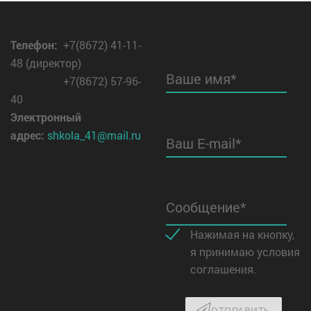
Телефон
:
+7(8672) 41-11-
48 (директор)
Ваше имя*
+7(8672) 57-96-
40
Электронный
адрес:
shkola_41@mail.ru
Ваш E-mail*
Сообщение*
Нажимая на кнопку,
я принимаю условия
соглашения.
ОТПРАВИТЬ