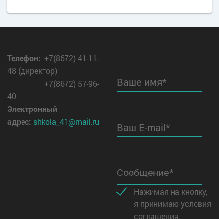
Телефон
:
+7(8672) 41-11-
48 (директор)
Ваше имя*
+7(8672) 57-96-
40
Электронный
адрес:
shkola_41@mail.ru
Ваш E-mail*
Сообщение*
Нажимая на кнопку,
я принимаю условия
соглашения.