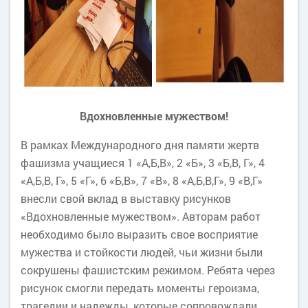
Вдохновленные мужеством!
В рамках Международного дня памяти жертв
фашизма учащиеся 1 «А,Б,В», 2 «Б», 3 «Б,В, Г», 4
«А,Б,В, Г», 5 «Г», 6 «Б,В», 7 «В», 8 «А,Б,В,Г», 9 «В,Г»
внесли свой вклад в выставку рисунков
«Вдохновленные мужеством». Авторам работ
необходимо было выразить свое восприятие
мужества и стойкости людей, чьи жизни были
сокрушены фашистским режимом. Ребята через
рисунок смогли передать моменты героизма,
трагедии и надежды, которые сопровождали